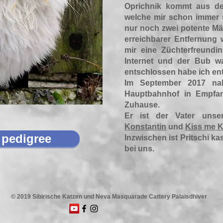
Oprichnik kommt aus den
welche mir schon immer 
nur noch zwei potente Mäd
erreichbarer Entfernung w
mir eine Züchterfreundi
Internet und der Bub w
entschlossen habe ich ent
Im September 2017 n
Hauptbahnhof in Empfan
Zuhause.
Er ist der Vater unse
Konstantin
und
Kiss me K
pedigree
Inzwischen ist Pritschi kas
bei uns.
© 2019 Sibirische Katzen und Neva Masquarade Cattery Palaisdhiver