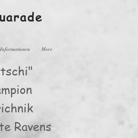
quarade
Informationen
More
itschi"
ampion
ichnik
te Ravens