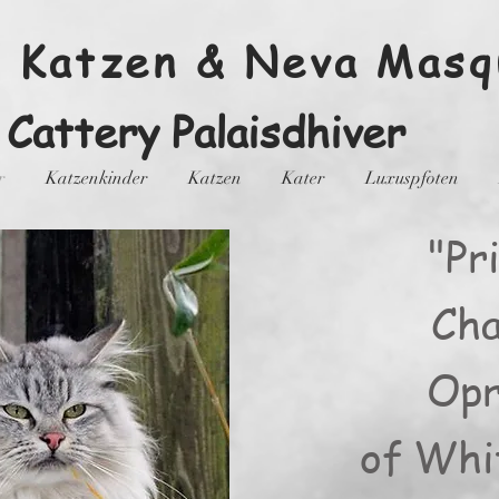
e Katzen & Neva Mas
Cattery Palaisdhiver
r
Katzenkinder
Katzen
Kater
Luxuspfoten
"Pr
Ch
Opr
of Whi