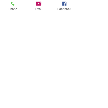
Phone
Email
Facebook
Die Bande hat ein super tolles 
Zuhause mit großem gesichertem 
Garten und Hundefreunden. Danke für 
die Fotos Sigrid