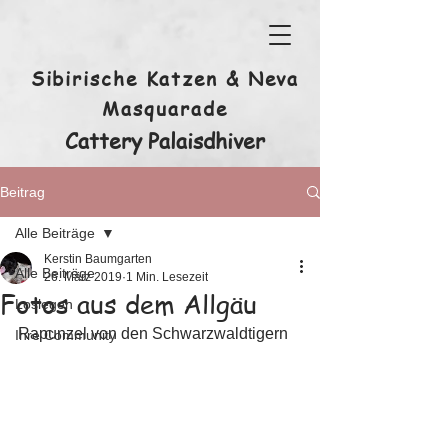
Sibirische Katzen & Neva
Masquarade
Cattery Palaisdhiver
Beitrag
Alle Beiträge
Kerstin Baumgarten
Alle Beiträge
26. März 2019
1 Min. Lesezeit
Fotos aus dem Allgäu
Loslegen
Rapunzel von den Schwarzwaldtigern
Ihre Community